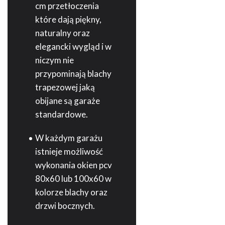
cm przetłoczenia
które dają piękny,
naturalny oraz
elegancki wygląd i w
niczym nie
przypominają blachy
trapezowej jaką
obijane są garaże
standardowe.
W każdym garażu
istnieje możliwość
wykonania okien pcv
80x60 lub 100x60 w
kolorze blachy oraz
drzwi bocznych.