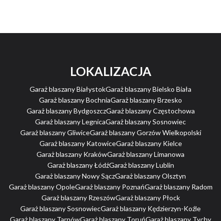
LOKALIZACJA
Garaż blaszany Białystok
Garaż blaszany Bielsko Biała
Garaż blaszany Bochnia
Garaż blaszany Brzesko
Garaż blaszany Bydgoszcz
Garaż blaszany Częstochowa
Garaż blaszany Legnica
Garaż blaszany Sosnowiec
Garaż blaszany Gliwice
Garaż blaszany Gorzów Wielkopolski
Garaż blaszany Katowice
Garaż blaszany Kielce
Garaż blaszany Kraków
Garaż blaszany Limanowa
Garaż blaszany Łódź
Garaż blaszany Lublin
Garaż blaszany Nowy Sącz
Garaż blaszany Olsztyn
Garaż blaszany Opole
Garaż blaszany Poznań
Garaż blaszany Radom
Garaż blaszany Rzeszów
Garaż blaszany Płock
Garaż blaszany Sosnowiec
Garaż blaszany Kędzierzyn-Koźle
Garaż blaszany Tarnów
Garaż blaszany Toruń
Garaż blaszany Tychy