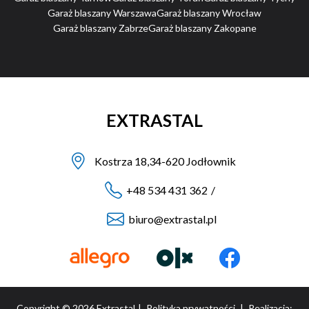
Garaż blaszany Warszawa
Garaż blaszany Wrocław
Garaż blaszany Zabrze
Garaż blaszany Zakopane
EXTRASTAL
Kostrza 18,34-620 Jodłownik
+48 534 431 362
/
biuro@extrastal.pl
Copyright © 2026 Extrastal
|
Polityka prywatności
|
Realizacja: