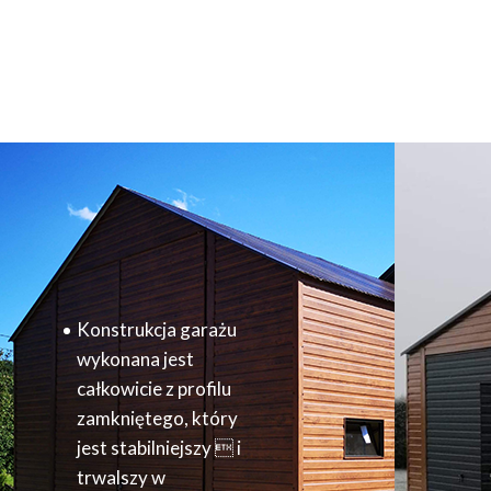
NASZE GARAŻE
DREWNOPODBNE
WYRÓŻNIA:
Konstrukcja garażu
wykonana jest
całkowicie z profilu
zamkniętego, który
jest stabilniejszy  i
trwalszy w