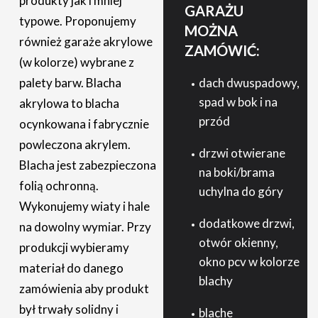
produkty jak i mniej
GARAŻU
typowe. Proponujemy
MOŻNA
również garaże akrylowe
ZAMÓWIĆ:
(w kolorze) wybrane z
palety barw. Blacha
dach dwuspadowy,
spad w bok i na
akrylowa to blacha
przód
ocynkowana i fabrycznie
powleczona akrylem.
drzwi otwierane
Blacha jest zabezpieczona
na boki/brama
folią ochronną.
uchylna do góry
Wykonujemy wiaty i hale
dodatkowe drzwi,
na dowolny wymiar. Przy
otwór okienny,
produkcji wybieramy
okno pcv w kolorze
materiał do danego
blachy
zamówienia aby produkt
był trwały solidny i
blache