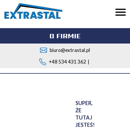
O FIRMIE
biuro@extrastal.pl
+48 534 431 362
|
SUPER,
ŻE
TUTAJ
JESTEŚ!